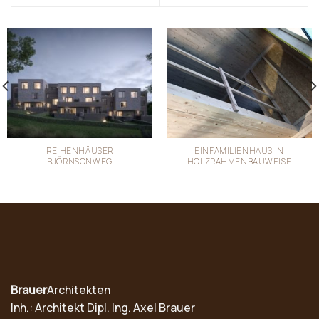
REIHENHÄUSER
EINFAMILIENHAUS IN
BJÖRNSONWEG
HOLZRAHMENBAUWEISE
Brauer
Architekten
Inh.: Architekt Dipl. Ing. Axel Brauer